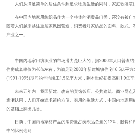
人们从满足简单的居住条件到追求物质生活的同时，家庭软装潢(床
在中国内地家用纺织品作为一个整体的消费品门类，还没有被广大
随着人们越来越注重居家氛围营造，消费者对家纺品的面料、款式、
产业之一。
中国内地家用纺织业的市场潜力是巨大的，据2000年人口普查结果，
住房成套率仅为46%左右，为满足到2000年新建城镇住宅16.5亿平方米，
(1991-1995)期间的年均竣工1.5亿平方米，到本世纪初提高到1.9亿
未来五年内，我国新建、改造的宾馆饭店、公共建筑、商业网点及住
逐渐认同，人们开始追求简约方便、实用的生活方式，中国内地家用
的基础上翻出几番。
目前，中国内地家纺产品的消费量占纺织品总量的12%，服装和产业用纺织
中的比例达到