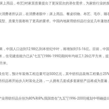
上用品，布艺)对家居质量提出了更深层次的潜在需求，为家纺行业的
消费者所认识，在消费者眼中：床上用品、餐桌织物、布艺、毛巾、睡
花型、质量方面都有了更高的要求。中国内地家用纺织品行业近几年蓬勃
中国人口达到12.98亿;到本世纪中叶，将增加到15-16亿。目前，
住宅建造能力已从”七五”(1986-1990)期间年均竣工1.26亿平方米，提
平方米。
宅，预计年装饰工程总量可达500亿元，其中纺织品装饰工程量占25
纺织品将开始步入时装化之路，一人拥有几套或多套家纺产品将成为普遍
品分别为80%和8%;我国曾在“九五”(1996-2000)规划中明确