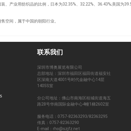
纺织品的比例，日本为32.35%、32.22%、36.43%;美国为39.54%3
倍销售空间，属于中国的朝阳行业。
联系我们
深圳市博奥展览有限公司
总部地址：深圳市福田区福田街道福安社
区深南大道4001号时代金融中心14层
司
1405S室
分公司地址：佛山市南海区桂城街道海五
路28号华南国际金融中心4幢1梯2602室
服务电话：0757-82363293/82363295
传真：0757-82363290
E-mail：rho@szjfz.net