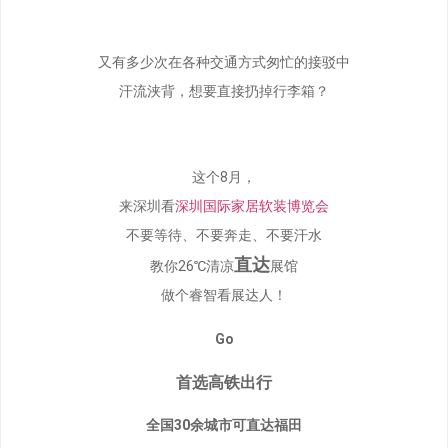
又有多少次在各种交通方式匆忙的接驳中
汗流浃背，想要直接扔掉行李箱？
这个8月，
来深圳看
深圳国际家居软装博览会
不要等待、不要奔走、不要汗水
直达
教你26℃清凉
展馆
做个睿智看展达人！
Go
首选高铁出行
全国30余城市可直达福田