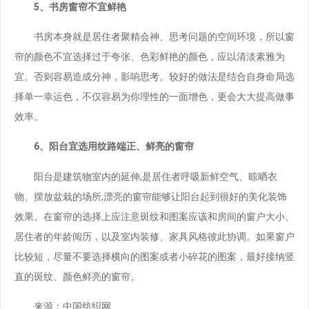
5、书房窗帘不宜鲜艳
书房本身就是居住者聚精会神、思考问题的空间环境，所以窗
帘的颜色不宜选择过于夸张、色彩鲜艳的颜色，应以清淡素雅为
宜。否则容易造成分神，影响思考。较好的做法是结合自身命局选
择单一幸运色，不仅容易为你理性的一面增色，更会大大提高做事
效率。
6、阳台宜选用纹路端正、鲜亮的窗帘
阳台是建筑物室内的延伸,是居住者呼吸新鲜空气、晾晒衣
物、摆放盆栽的场所,漂亮的窗帘能够让阳台起到很好的美化装饰
效果。在窗帘的选择上应注意斑纹和图案应该和房间的窗户大小、
居住者的年龄阅历，以及室内装修、家具风格彼此协调。如果窗户
比较短，尽量不要选择横向的图案或者小碎花的图案，最好接纳竖
直的斑纹、颜色鲜亮的窗帘。
来源：中国纺织网