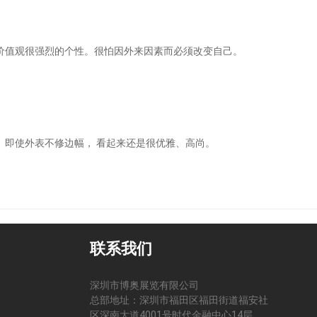
值观很强烈的个性。很怕因外来因素而必须改变自己。
即使外表不修边幅， 看起来还是很优雅、高尚。
联系我们
深圳市博奥展览有限公司
总部地址：深圳市福田区福田街道福安社
区深南大道4001号时代金融中心14层
司