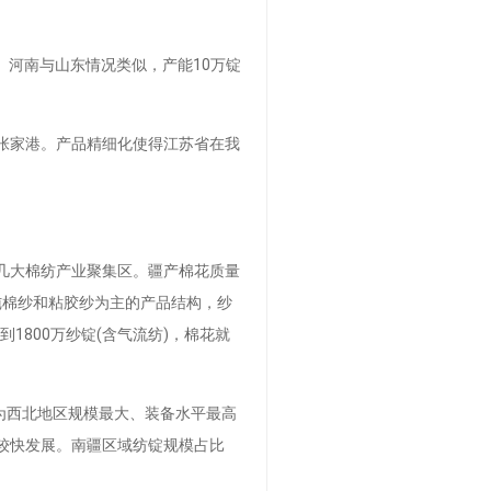
河南与山东情况类似，产能10万锭
张家港。产品精细化使得江苏省在我
等几大棉纺产业聚集区。疆产棉花质量
以纯棉纱和粘胶纱为主的产品结构，纱
到1800万纱锭(含气流纺)，棉花就
为西北地区规模最大、装备水平最高
也较快发展。南疆区域纺锭规模占比