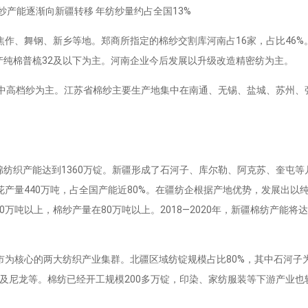
、舞钢、新乡等地。郑商所指定的棉纱交割库河南占16家，占比46%。
产纯棉普梳32及以下为主。河南企业今后发展以升级改造精密纺为主。
高档纱为主。江苏省棉纱主要生产地集中在南通、无锡、盐城、苏州、
纺织产能达到1360万锭。新疆形成了石河子、库尔勒、阿克苏、奎屯
疆棉花产量440万吨，占全国产能近80%。在疆纺企根据产地优势，发展出
万吨以上，棉纱产量在80万吨以上。2018—2020年，新疆棉纺产能将达
核心的两大纺织产业集群。北疆区域纺锭规模占比80%，其中石河子
布及尼龙等。棉纺已经开工规模200多万锭，印染、家纺服装等下游产业