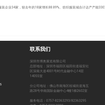
4家，较去年的18家增长88.89%。纺织服装城合计达产产能330万
联系我们
深圳市博奥展览有限公司
总部地址：深圳市福田区福田街道福安社
区深南大道4001号时代金融中心14层
司
1405S室
分公司地址：佛山市南海区桂城街道海五
路28号华南国际金融中心4幢1梯2602室
服务电话：0757-82363293/82363295