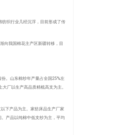
棉纺织行业几经沉浮，目前形成了传
逐渐向我国棉花主产区新疆转移，目
产省份。山东棉纱年产量占全国25%左
以上大厂以生产高品质精梳高支为主。
支以下产品为主。家纺床品生产厂家
之间。产品以纯棉中低支纱为主，平均