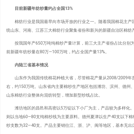
目前新疆年纺纱量约占全国13%
棉纺行业是我国最早向市场开放的行业之一。随着我国棉花主产区
统山东、河南、江苏三大棉纺行业聚集省份和新兴的新疆自治区棉纺
按我国年产650万吨纯棉纱产量计算，前三大主产省份占比分别为山
前新疆年纺纱量在80万—100万吨，约占全国产量13%。
内陆三省基本情况
山东作为我国传统棉花种植大省，尽管棉花产量从2008/2009年度占
右，约150万吨。山东省内主要棉纱生产地区包括潍坊、滨州、德州、
山东棉纺行业整体向混纺转型，增加新型纱线占比。
潍坊地区的昌邑和高密以5万锭以下小厂为主，产品较为多样化。该
则以当地60—80支纯棉纱线为主要原料。德州夏津以生产40支以下
纱支数为32—40支。产品主要销往江、浙、沪、闽等地区，基本无出