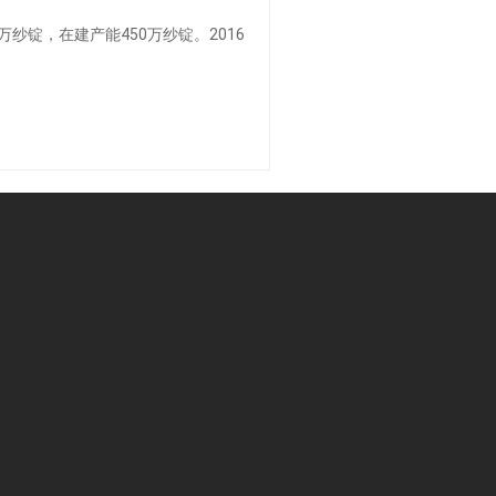
纱锭，在建产能450万纱锭。2016