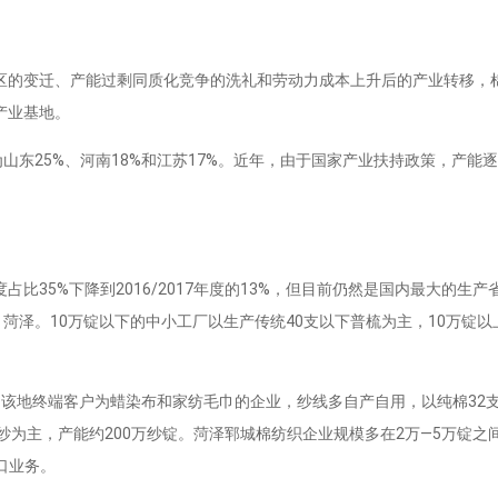
的变迁、产能过剩同质化竞争的洗礼和劳动力成本上升后的产业转移，
产业基地。
东25%、河南18%和江苏17%。近年，由于国家产业扶持政策，产能
比35%下降到2016/2017年度的13%，但目前仍然是国内最大的生
菏泽。10万锭以下的中小工厂以生产传统40支以下普梳为主，10万锭
地终端客户为蜡染布和家纺毛巾的企业，纱线多自产自用，以纯棉32
棉纱为主，产能约200万纱锭。菏泽郓城棉纺织企业规模多在2万—5万锭
口业务。