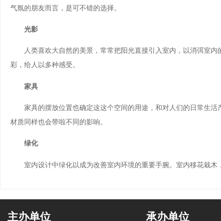
气氛的朋友而言，是可不错的选择。
光影
人类喜欢大自然的美景，常常把阳光直接引入室内，以消弭室内的
彩，给人以多种感受。
家具
家具的摆放位置也确定这这个空间的用途，和对人们的日常生活产
材质同样也会带啦不同的影响。
绿化
室内设计中绿化以成为改善室内环境的重要手腕。室内移花栽木，
主办单位
承办单位