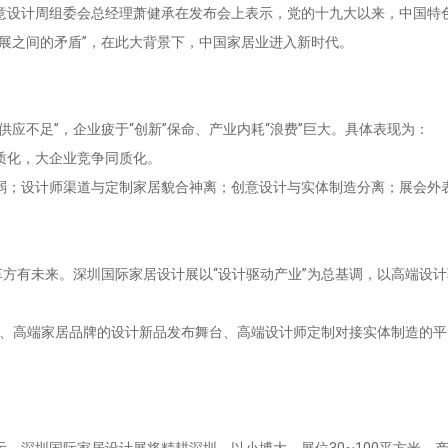
意设计周组委会总经理萧健承在发布会上表示，党的十九大以来，中国特
展之间的矛盾”，在此大背景下，中国家居业进入新时代。
应不足”，企业疲于“创新”保命、产业内耗“浪费”巨大。具体表现为：
质化，大企业竞争同质化。
；设计师渠道与定制家居貌合神离；创意设计与实体制造分离；展会外表
革方有未来。深圳国际家居设计展以“设计驱动产业”为总基调，以高端设
擂台、高端家居品牌的设计新品发布舞台、高端设计师定制对接实体制造的
，深圳国际家居设计展将精耕深圳、以小博大，展位30~100平方米、