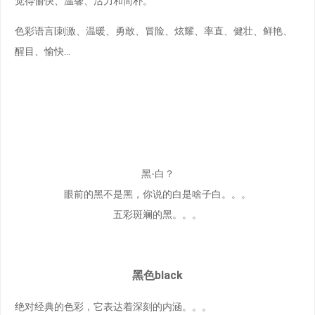
觉得愉快、温馨、活力和简朴。
色彩语言|刺激、温暖、勇敢、冒险、炫耀、率直、健壮、鲜艳、
醒目、愉快…
黑-白？
眼前的黑不是黑，你说的白是啥子白。。。
五彩斑斓的黑。。。
黑色black
绝对经典的色彩，它表达着深刻的内涵。。。