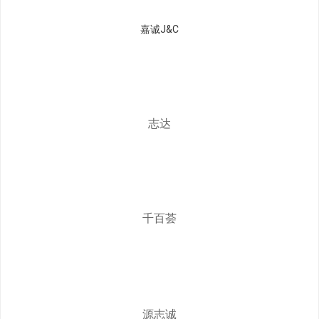
嘉诚J&C
志达
千百荟
源志诚