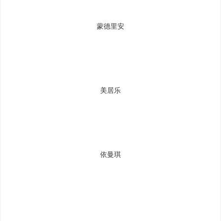
蒙德里安
美居乐
依曼琪