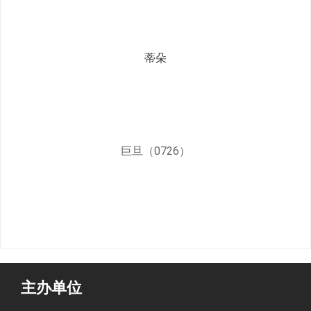
蒂朵
巨旦（0726）
主办单位