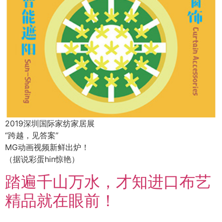
2019深圳国际家纺家居展
“跨越，见答案”
MG动画视频新鲜出炉！
（据说彩蛋hin惊艳）
踏遍千山万水，才知进口布艺
精品就在眼前！