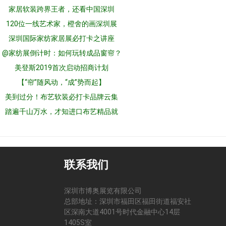
家居软装跨界王者，还看中国深圳
120位一线艺术家，橙舍的画深圳展
深圳国际家纺家居展必打卡之讲座
@家纺展倒计时：如何玩转成品窗帘？
美登斯2019首次启动招商计划
【“帘”随风动，“成”势而起】
美到过分！布艺软装必打卡品牌云集
踏遍千山万水，才知进口布艺精品就
联系我们
深圳市博奥展览有限公司
总部地址：深圳市福田区福田街道福安社
区深南大道4001号时代金融中心14层
司
1405S室