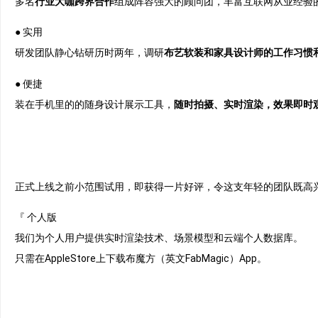
多名
行业大咖跨界合作
组成阵容强大的顾问团，丰富互联网从业经验的
● 实用
研发团队静心钻研历时两年，调研
布艺软装和家具设计师的工作习惯
● 便捷
装在手机里的的随身设计展示工具，
随时拍摄、实时渲染，效果即时
正式上线之前小范围试用，即获得一片好评，令这支年轻的团队既高兴
『 个人版
我们为个人用户提供实时渲染技术、场景模型和云端个人数据库。
只需在AppleStore上下载布魔方（英文FabMagic）App。