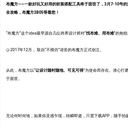
布魔方——一款好玩又好用的软装搭配工具终于面世了，3月7-10
全攻略，布魔方2B05等着您！
“布魔方”这个idea最早源自几位跨界设计师对“
找布难、用布难
”的抱
◶ 2017年12月， 取自“不模仿”谐音的布魔方正式创立。
从此，布魔方以“
让设计随时随地、可见可得
”为使命而存在。潜心打
于面世。
无论何时何地，如果你灵感乍现，转瞬即逝，只需下载APP，随手拍