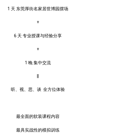
1 天
东莞厚街名家居世博园摆场
+
6 天
专业授课与经验分享
+
1 晚
集中交流
||
听、视、思、谈 全方位体验
最全面的软装课程内容
最具实战性的模拟训练