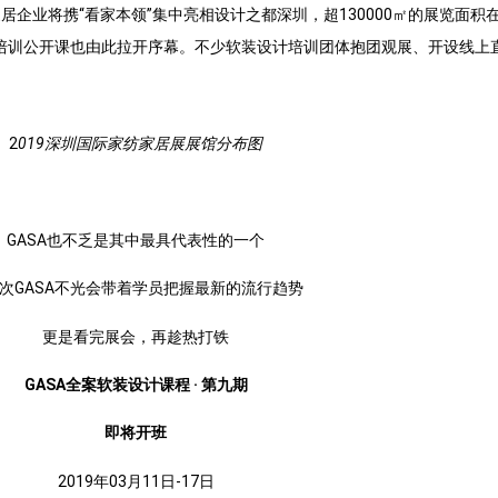
家居企业将携“看家本领”集中亮相设计之都深圳，超130000㎡的展览面
培训公开课也由此拉开序幕。不少软装设计培训团体抱团观展、开设线上
2
0
19深圳国际家纺家居展展馆分布图
GASA也不乏是其中最具代表性的一个
次GASA不光会带着学员把握最新的流行趋势
更是看完展会，再趁热打铁
GASA全案软装设计课程 · 第九期
即将开班
2019年03月11日-17日