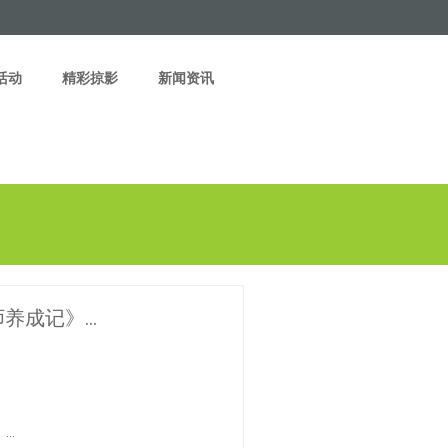
活动
精彩掠影
新闻资讯
师养成记》…
》…