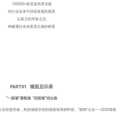
100000+家居及跨界买家
对行业未来可持续发展的愿景
以真正的革新之态
构建通往未来家居之巅的桥梁
PART01 墙面启示录
“一面墙”遇瓶颈 “四面墙”找出路
加盟亮相，构筑规模空前的墙面装饰材料馆，“墙饰”出击——2020墙