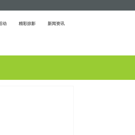
活动
精彩掠影
新闻资讯