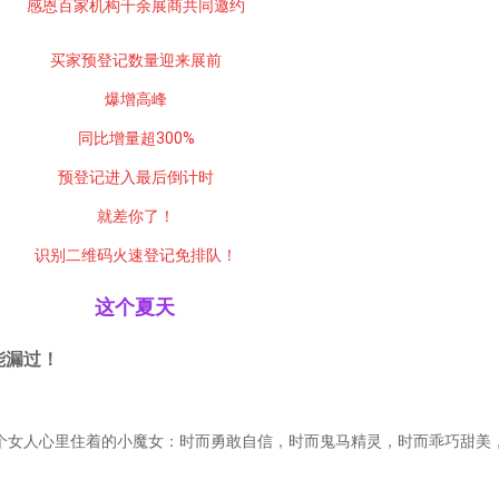
感恩百家机构千余展商共同邀约
买家预登记数量迎来展前
爆增高峰
同比增量超300%
预登记进入最后倒计时
就差你了！
识别二维码火速登记免排队！
这个夏天
能漏过！
个女人心里住着的小魔女：时而勇敢自信，时而鬼马精灵，时而乖巧甜美