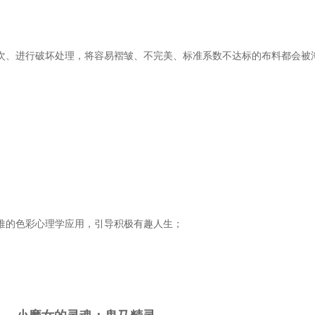
、进行破坏处理，将容易褶皱、不完美、标准系数不达标的布料都会被
推的色彩心理学应用，引导积极有趣人生；