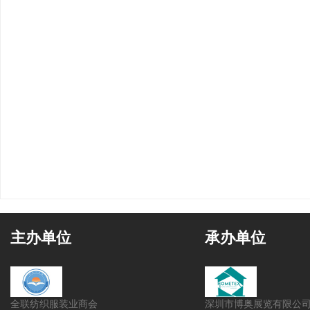
主办单位
承办单位
全联纺织服装业商会
深圳市博奥展览有限公