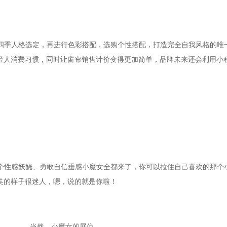
季人格选定，再进行色彩搭配，选购个性搭配，打造完全自我风格的唯一
轻人消费习惯，同时让窗帘销售计价变得更加简单，品牌未来还会利用小
性感妖娆、勇敢自信垂感小魔女全都来了，你可以拉住自己喜欢的那个
笑的样子很迷人，嗯，说的就是你啦！
当然，小魔女的展位