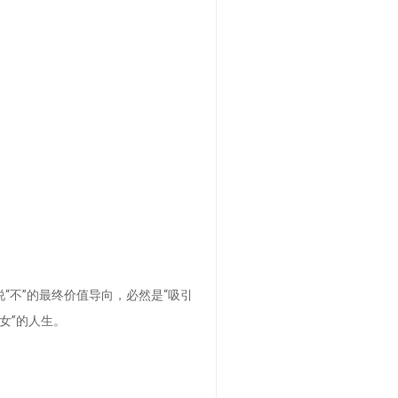
说“不”的最终价值导向，必然是“吸引
女”的人生。