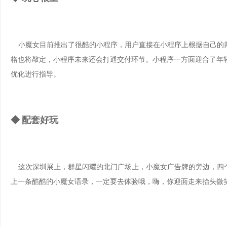
小魔女目前推出了很酷的小程序，用户直接在小程序上根据自己的四
格也将敲定，小程序未来还会打通交付环节。小程序一方面迎合了年
优化进行指导。
◆ 配套好玩
这次深圳展上，群星闪耀的北门广场上，小魔女广告牌的旁边，四个
上一条酷酷的小魔女语录，一定要去体验哦，嗨，你迎面走来抬头微