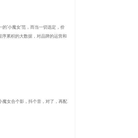
的‘小魔女’范，而当一切选定，价
程序累积的大数据，对品牌的运营和
小魔女合个影，抖个音，对了，再配