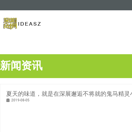
新闻资讯
夏天的味道，就是在深展邂逅不将就的鬼马精灵
2019-08-05