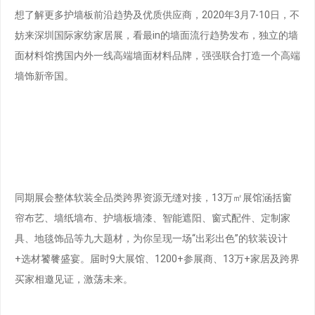
想了解更多护墙板前沿趋势及优质供应商，2020年3月7-10日，不
妨来深圳国际家纺家居展，看最in的墙面流行趋势发布，独立的墙
面材料馆携国内外一线高端墙面材料品牌，强强联合打造一个高端
墙饰新帝国。
同期展会整体软装全品类跨界资源无缝对接，13万㎡展馆涵括窗
帘布艺、墙纸墙布、护墙板墙漆、智能遮阳、窗式配件、定制家
具、地毯饰品等九大题材，为你呈现一场“出彩出色”的软装设计
+选材饕餮盛宴。届时9大展馆、1200+参展商、13万+家居及跨界
买家相邀见证，激荡未来。