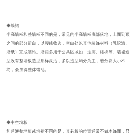
◆墙裙
半高墙板和整墙板不同的是，常见的半高墙板底部落地，上面到顶
之间的部分留白，以腰线收边，空白处以其他装饰材料（乳胶漆、
墙纸）完成装饰。墙裙多用于公共区域如：走廊、楼梯等。墙裙造
型没有整墙板造型那样灵活，多以造型均分为主，若分块大小不
均，会显得整体错乱。
◆中空墙板
和普通整墙板或墙裙不同的是，其芯板的位置通常不做木饰面，只