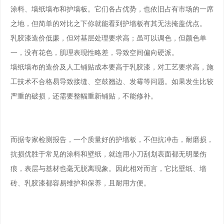
涂料、墙纸墙布和护墙板。它们各占优势，也依旧占有市场的一席
之地，但简单的对比之下你就能看到护墙板有其无法掩盖优点。
乳胶漆造价低廉，但对基层处理要求高；虽可以调色，但颜色单
一，没有花色，肌理表现性略差，导致空间偏向硬派。
墙纸墙布的造价及人工铺贴成本要高于乳胶漆，对工艺要求高，施
工技术不合格易导致接缝、空鼓翘边、发霉等问题。如果发生比较
严重的破损，还需要整幅重新铺贴，不能修补。
而据专家检测报告，一个质量好的护墙板，不但抗冲击，耐磨损，
抗损优胜于常见的涂料和壁纸，就连用小刀刮划表面都无明显伤
痕，表层与基材也毫无脱离现象。因此相对而言，它比壁纸、墙
砖、乳胶漆都容易维护和保养，且耐用方便。