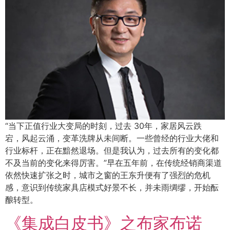
“当下正值行业大变局的时刻，过去 30年，家居‍‍风云跌
宕，‍‍风起云涌，变革洗牌从未间断。一些曾经的行业大佬和
行业标杆，正在‍‍黯然退场。但是我认为，‍‍过去所有的变化都
不及当前的变化来得厉害。”早在五年前，在传统经销商渠道
依然快速扩张之时，城市之窗的王东升便有了强烈的危机
感，意识到传统家具店模式好景不长，并未雨绸缪，开始酝
酿转型。
《集成白皮书》之布家布诺