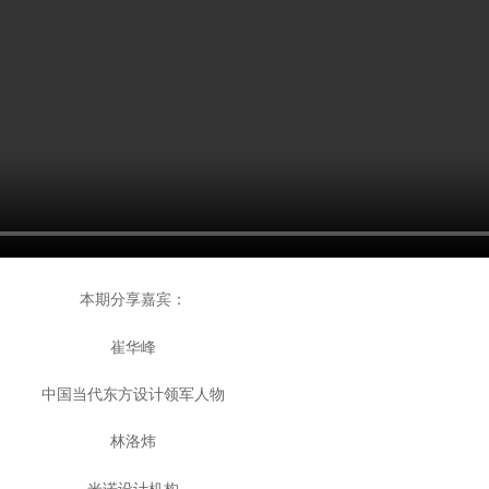
本期分享嘉宾：
崔华峰
中国当代东方设计领军人物
林洛炜
米诺设计机构