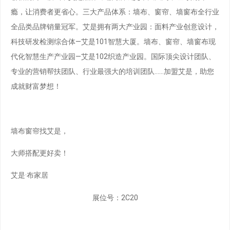
瘾，让消费者更省心。三大产品体系：墙布、窗帘、墙窗布全行业
全品类品牌销量冠军。艾是拥有两大产业园：面料产业创意设计，
科技研发检测综合体—艾是101智慧大厦。墙布、窗帘、墙窗布现
代化智慧生产产业园—艾是102织造产业园。国际顶尖设计团队、
专业的营销帮扶团队、行业最强大的培训团队……加盟艾是，助您
成就财富梦想！
墙布窗帘找艾是，
大师搭配更好卖！
艾是·布家居
展位号：2C20