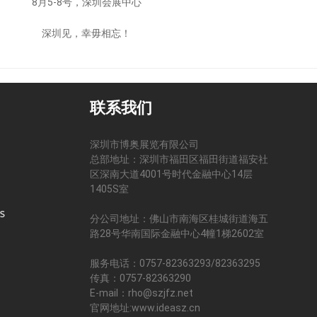
8月5-8号，深圳会展中心
深圳见，幸毋相忘！
联系我们
深圳市博奥展览有限公司
总部地址：深圳市福田区福田街道福安社
区深南大道4001号时代金融中心14层
司
1405S室
分公司地址：佛山市南海区桂城街道海五
路28号华南国际金融中心4幢1梯2602室
服务电话：0757-82363293/82363295
传真：0757-82363290
E-mail：rho@szjfz.net
官网地址:www.ideasz.cn