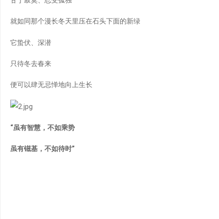
就如同那个漫长冬天里压在石头下面的新绿
它蛰伏、深潜
只待冬去春来
便可以肆无忌惮地向上生长
“虽有智慧，不如乘势
虽有镃基，不如待时”