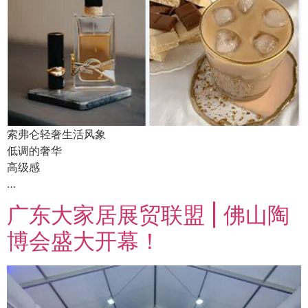
索弗仑轻奢生活风象
低调的奢华
高级感
…
广东大家居展贸联盟 | 佛山陶
博会盛大开幕！