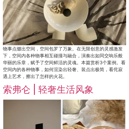
物事点缀出空间，空间包罗了万象。在无限创意的灵感激发
下，空间内各种物事相互碰撞与融合，演奏出如同交响乐般
华丽的乐章，赋予了空间鲜活的灵魂。本篇赏析3个案例。看
空间内的各种物事，如何渲染出轻奢、装点出极简，看侘寂
遇上艺术，擦出了怎样的火花。
索弗仑 | 轻奢生活风象