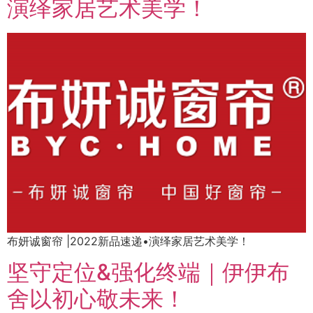
演绎家居艺术美学！
布妍诚窗帘 |2022新品速递•演绎家居艺术美学！
坚守定位&强化终端｜伊伊布
舍以初心敬未来！