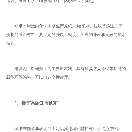
迅速、漆膜耐水、耐擦洗性好、比较环保等优点。
壁纸：用漂白化学木浆生产原纸,再经印刷、压纹等多道工序
所制的墙面材料。具一定的强度、韧度、美观的外表和良好的抗水
性能。
硅藻泥：以硅藻土为主要原材料。具有除臭防火环保等功能的
新型环保涂料，可以打造个性纹理。
1、墙纸“高颜值,高预算”
墙纸在颜值和表现力上对比其他墙面材料有巨大优势,在欧