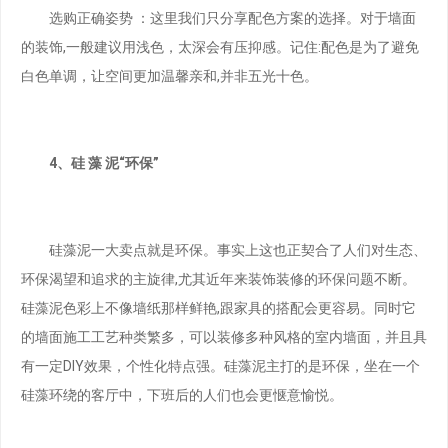
选购正确姿势 ：这里我们只分享配色方案的选择。对于墙面
的装饰,一般建议用浅色，太深会有压抑感。记住:配色是为了避免
白色单调，让空间更加温馨亲和,并非五光十色。
4、硅 藻 泥“环保”
硅藻泥一大卖点就是环保。事实上这也正契合了人们对生态、
环保渴望和追求的主旋律,尤其近年来装饰装修的环保问题不断。
硅藻泥色彩上不像墙纸那样鲜艳,跟家具的搭配会更容易。同时它
的墙面施工工艺种类繁多，可以装修多种风格的室内墙面，并且具
有一定DIY效果，个性化特点强。硅藻泥主打的是环保，坐在一个
硅藻环绕的客厅中，下班后的人们也会更惬意愉悦。