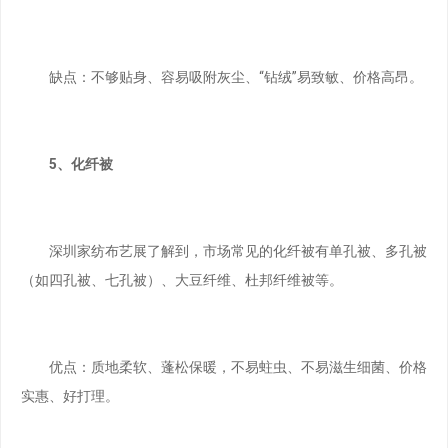
缺点：不够贴身、容易吸附灰尘、“钻绒”易致敏、价格高昂。
5、化纤被
深圳家纺布艺展了解到，市场常见的化纤被有单孔被、多孔被
（如四孔被、七孔被）、大豆纤维、杜邦纤维被等。
优点：质地柔软、蓬松保暖，不易蛀虫、不易滋生细菌、价格
实惠、好打理。