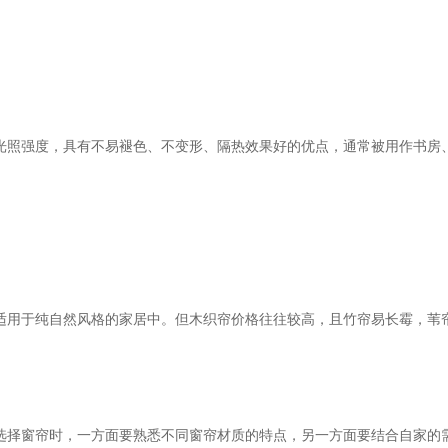
照强度，具有不易褪色、不变形、隔热效果好的优点，通常被用作书房
用于纯自然风格的家居中。但木织帘价格往往较高，且竹帘易长霉，苇
选择窗帘时，一方面要熟悉不同窗帘材质的特点，另一方面要结合自家的