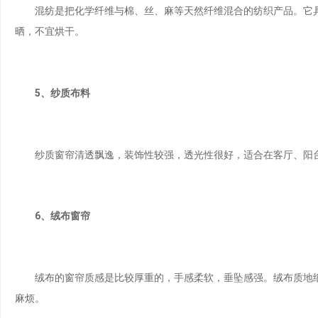
混纺是把化学纤维与棉、丝、麻等天然纤维混合的纺织产品。它具
晒，不宜烘干。
5、纱质布料
纱质窗帘清透飘逸，装饰性较强，透光性很好，适合在客厅、阳台
6、绒布窗帘
绒布的窗帘质感是比较厚重的，手感柔软，垂坠感强。绒布质地细
麻烦。