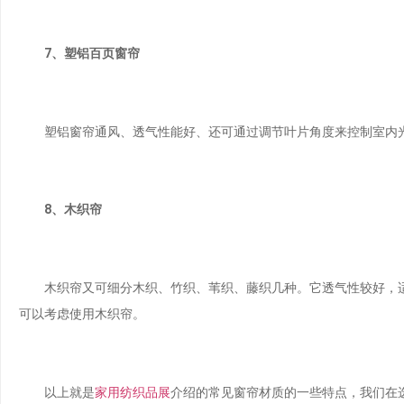
7、塑铝百页窗帘
塑铝窗帘通风、透气性能好、还可通过调节叶片角度来控制室内光
8、木织帘
木织帘又可细分木织、竹织、苇织、藤织几种。它透气性较好，适
可以考虑使用木织帘。
以上就是
家用纺织品展
介绍的常见窗帘材质的一些特点，我们在