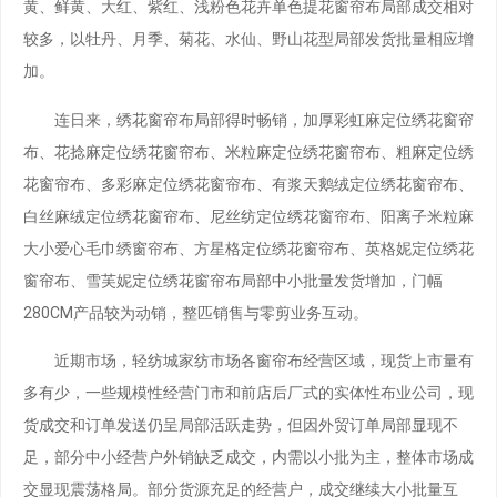
黄、鲜黄、大红、紫红、浅粉色花卉单色提花窗帘布局部成交相对
较多，以牡丹、月季、菊花、水仙、野山花型局部发货批量相应增
加。
连日来，绣花窗帘布局部得时畅销，加厚彩虹麻定位绣花窗帘
布、花捻麻定位绣花窗帘布、米粒麻定位绣花窗帘布、粗麻定位绣
花窗帘布、多彩麻定位绣花窗帘布、有浆天鹅绒定位绣花窗帘布、
白丝麻绒定位绣花窗帘布、尼丝纺定位绣花窗帘布、阳离子米粒麻
大小爱心毛巾绣窗帘布、方星格定位绣花窗帘布、英格妮定位绣花
窗帘布、雪芙妮定位绣花窗帘布局部中小批量发货增加，门幅
280CM产品较为动销，整匹销售与零剪业务互动。
近期市场，轻纺城家纺市场各窗帘布经营区域，现货上市量有
多有少，一些规模性经营门市和前店后厂式的实体性布业公司，现
货成交和订单发送仍呈局部活跃走势，但因外贸订单局部显现不
足，部分中小经营户外销缺乏成交，内需以小批为主，整体市场成
交显现震荡格局。部分货源充足的经营户，成交继续大小批量互