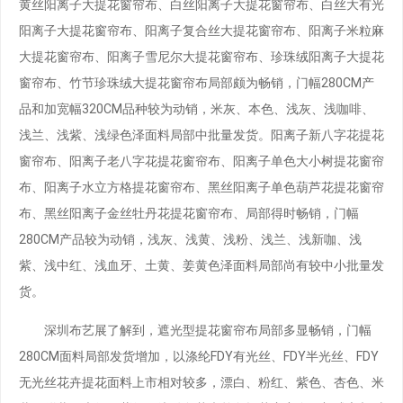
黄丝阳离子大提花窗帘布、白丝阳离子大提花窗帘布、白丝大有光
阳离子大提花窗帘布、阳离子复合丝大提花窗帘布、阳离子米粒麻
大提花窗帘布、阳离子雪尼尔大提花窗帘布、珍珠绒阳离子大提花
窗帘布、竹节珍珠绒大提花窗帘布局部颇为畅销，门幅280CM产
品和加宽幅320CM品种较为动销，米灰、本色、浅灰、浅咖啡、
浅兰、浅紫、浅绿色泽面料局部中批量发货。阳离子新八字花提花
窗帘布、阳离子老八字花提花窗帘布、阳离子单色大小树提花窗帘
布、阳离子水立方格提花窗帘布、黑丝阳离子单色葫芦花提花窗帘
布、黑丝阳离子金丝牡丹花提花窗帘布、局部得时畅销，门幅
280CM产品较为动销，浅灰、浅黄、浅粉、浅兰、浅新咖、浅
紫、浅中红、浅血牙、土黄、姜黄色泽面料局部尚有较中小批量发
货。
深圳布艺展了解到，遮光型提花窗帘布局部多显畅销，门幅
280CM面料局部发货增加，以涤纶FDY有光丝、FDY半光丝、FDY
无光丝花卉提花面料上市相对较多，漂白、粉红、紫色、杏色、米