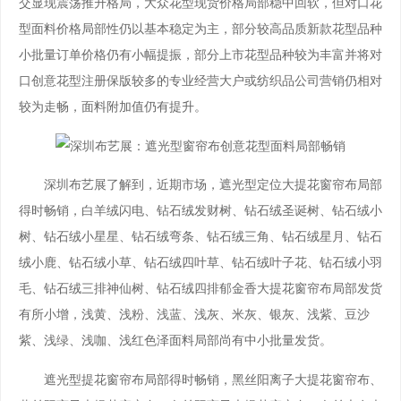
交显现震荡推升格局，大众花型现货价格局部稳中回软，但对口花
型面料价格局部性仍以基本稳定为主，部分较高品质新款花型品种
小批量订单价格仍有小幅提振，部分上市花型品种较为丰富并将对
口创意花型注册保版较多的专业经营大户或纺织品公司营销仍相对
较为走畅，面料附加值仍有提升。
深圳布艺展了解到，近期市场，遮光型定位大提花窗帘布局部
得时畅销，白羊绒闪电、钻石绒发财树、钻石绒圣诞树、钻石绒小
树、钻石绒小星星、钻石绒弯条、钻石绒三角、钻石绒星月、钻石
绒小鹿、钻石绒小草、钻石绒四叶草、钻石绒叶子花、钻石绒小羽
毛、钻石绒三排神仙树、钻石绒四排郁金香大提花窗帘布局部发货
有所小增，浅黄、浅粉、浅蓝、浅灰、米灰、银灰、浅紫、豆沙
紫、浅绿、浅咖、浅红色泽面料局部尚有中小批量发货。
遮光型提花窗帘布局部得时畅销，黑丝阳离子大提花窗帘布、