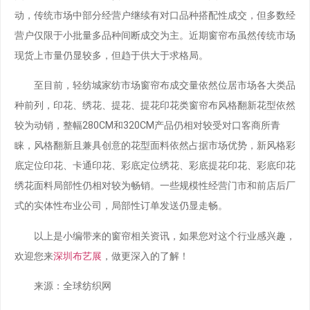
动，传统市场中部分经营户继续有对口品种搭配性成交，但多数经
营户仅限于小批量多品种间断成交为主。近期窗帘布虽然传统市场
现货上市量仍显较多，但趋于供大于求格局。
至目前，轻纺城家纺市场窗帘布成交量依然位居市场各大类品
种前列，印花、绣花、提花、提花印花类窗帘布风格翻新花型依然
较为动销，整幅280CM和320CM产品仍相对较受对口客商所青
睐，风格翻新且兼具创意的花型面料依然占据市场优势，新风格彩
底定位印花、卡通印花、彩底定位绣花、彩底提花印花、彩底印花
绣花面料局部性仍相对较为畅销。一些规模性经营门市和前店后厂
式的实体性布业公司，局部性订单发送仍显走畅。
以上是小编带来的窗帘相关资讯，如果您对这个行业感兴趣，
欢迎您来
深圳布艺展
，做更深入的了解！
来源：全球纺织网