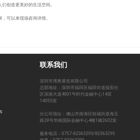
人们创造更美好的生活空间。
解，可以来现场咨询详情。
联系我们
深圳市博奥展览有限公司
总部地址：深圳市福田区福田街道福安社
区深南大道4001号时代金融中心14层
司
1405S室
分公司地址：佛山市南海区桂城街道海五
路28号华南国际金融中心4幢1梯2602室
服务电话：0757-82363293/82363295