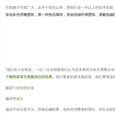
尽精微方可致广大，近半个世纪以来，壁纸行业一半以上的技术创新
首创多色浮雕壁纸，第一种热压墙布，首创丝绒纤维壁纸、屏蔽电磁
“他们在小步快走，一点一点去朝着他们认为是未来的方向去调整企
个愉悦或者互相被信任的结果
。
他们更多的是传递价值，他们希望这
越是
引领型
的企业
越讲究
诚信
诚信不仅仅是守法，而做正确的事，包括对消费者的责任、对社会的