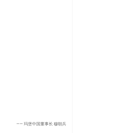
—— 玛堡中国董事长 穆朝兵