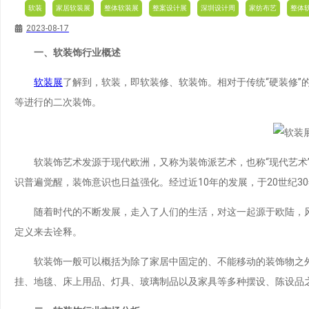
软装
家居软装展
整体软装展
整案设计展
深圳设计周
家纺布艺
整体
2023-08-17
一、软装饰行业概述
软装展
了解到，软装，即软装修、软装饰。相对于传统“硬装修
等进行的二次装饰。
软装饰艺术发源于现代欧洲，又称为装饰派艺术，也称“现代艺术”
识普遍觉醒，装饰意识也日益强化。经过近10年的发展，于20世纪3
随着时代的不断发展，走入了人们的生活，对这一起源于欧陆，风
定义来去诠释。
软装饰一般可以概括为除了家居中固定的、不能移动的装饰物之外的
挂、地毯、床上用品、灯具、玻璃制品以及家具等多种摆设、陈设品