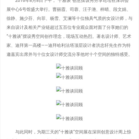
2016年8月8日下午，“十雅谈”创意摆设秀分享论坛在深圳会
展中心6号馆盛大举行。曹丽霞、司蓉、汪子滟、梓晴、段文娟、
徐静、施少芬、向菲、杨雪、艾澜等十位独具气质的女设计师，与
来自设计及相关产业链超过五百位专业观众面对面了分享她们的
“十雅谈”摆设秀空间创作理念，现场互动热烈。著名设计师、艺术
家、迪拜第一高楼——迪拜哈利法塔顶层设计者洪忠轩先生作为特
邀嘉宾出席并与十位女设计师交流分享他对十个空间的独特感受。
与此同时，为期三天的“十雅谈“空间展在深圳创意设计周上惊