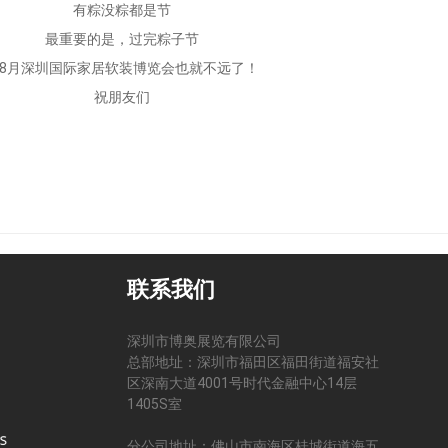
有粽没粽都是节
最重要的是，过完粽子节
8月深圳国际家居软装博览会也就不远了！
祝朋友们
联系我们
深圳市博奥展览有限公司
总部地址：深圳市福田区福田街道福安社
区深南大道4001号时代金融中心14层
司
1405S室
分公司地址：佛山市南海区桂城街道海五