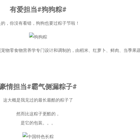
有爱担当#狗狗粽#
是的，你没有看错，狗狗也要过粽子节啦！
照宠物零食物营养学专门设计和调制的，由稻米、红萝卜、鲜肉、当季果蔬
豪情担当#霸气侧漏粽子#
这大概是我见过的最长最酷的粽子了
然而比这粽子更酷的，
是它的包装。。。