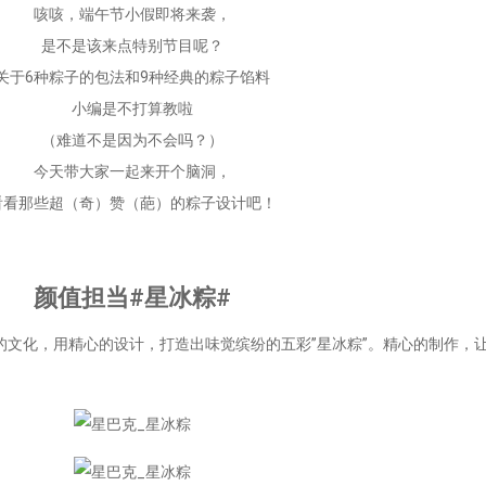
咳咳，端午节小假即将来袭，
是不是该来点特别节目呢？
关于6种粽子的包法和9种经典的粽子馅料
小编是不打算教啦
（难道不是因为不会吗？）
今天带大家一起来开个脑洞，
看看那些超（奇）赞（葩）的粽子设计吧！
颜值担当#星冰粽#
文化，用精心的设计，打造出味觉缤纷的五彩”星冰粽”。精心的制作，让