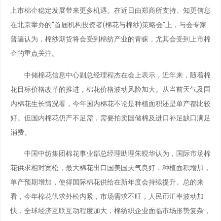
上市棉企稳定发展带来更多机遇。在近日由郑商所支持、知更信息
在北京举办的“首届机构投资者(棉花与棉纱)策略会”上，与会专家
普遍认为，棉纱期货将会受到棉纺产业的青睐，尤其会受到上市棉
企的重点关注。
中储棉花信息中心副总经理程杰在会上表示，近年来，随着棉
花目标价格改革的推进，棉花价格波动风险加大。从当前天气及国
内棉花生长情况看，今年国内棉花不论是种植面积还是单产都比较
好。但国内棉花仍产不足需，需要拍卖国储棉及进口补足缺口满足
消费。
中国中纺集团棉花事业部总经理助理朱晛华认为，国际市场棉
花供求相对宽松，最大棉花出口国美国天气良好，种植面积增加，
单产预期增加，使得国际棉花供给在新年度会持续提升。总的来
看，今年棉花供求外松内紧，市场需求不旺，人民币汇率波动加
快，全球经济互联互动程度加大，棉纺织企业面临市场形势复杂，