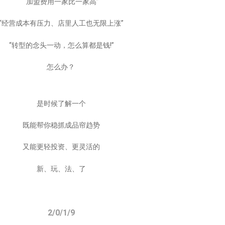
“加盟费用一家比一家高”
“经营成本有压力、店里人工也无限上涨”
“转型的念头一动，怎么算都是钱!”
怎么办？
是时候了解一个
既能帮你稳抓成品帘趋势
又能更轻投资、更灵活的
新、玩、法、了
2/0/1/9