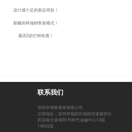
设计感十足的新品帘款！
新颖的终端销售新模式！
最高5折打样钜惠！
联系我们
深圳市博奥展览有限公司
总部地址：深圳市福田区福田街道福安社
区深南大道4001号时代金融中心14层
司
1405S室