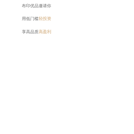
布印优品邀请你
用低门槛
轻投资
享高品质
高盈利