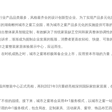
全行业产品品类最多，风格最齐全的设计创新型企业。为了实现产品多元化
亩的湖南郴州城市之窗工业园，将为城市之窗产品多元化的实施提供可靠
推出整体家具智能定制，有效解决了传统家装缺乏空间和家具整体协调性
的诉求，渐渐成为扼制企业发展的瓶颈，消费者更喜欢轻松、快捷、可靠
市之窗整装家居体验展示中心，应运而生。
。在时机成熟之时，城市之窗将积极筹备企业上市，应用资本市场的力量
之窗温州整装中心正式亮相，再到2021年3月重磅亮相深圳国际家纺家居展
不俗的战绩。接下来，城市之窗将会采用4+1服务模式，以城市之窗一站
所谓的4+1服务模式，包含局改、定制家具、活动家具、窗帘、饰品布艺