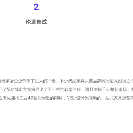
2
论道集成
传统家居企业带来了巨大的冲击，不少成品家具头部品牌因此陷入困境之
不仅帮助城市之窗探寻出了不一样的转型路径，而且剑指千亿整装市场，
率先拥抱工业4.0智能制造的同时，“把以设计为驱动的一站式家具运营商