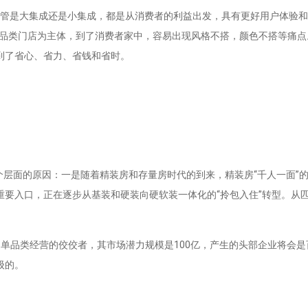
成’。不管是大集成还是小集成，都是从消费者的利益出发，具有更好用户体
单品类门店为主体，到了消费者家中，容易出现风格不搭，颜色不搭等痛点
到了省心、省力、省钱和省时。
层面的原因：一是随着精装房和存量房时代的到来，精装房“千人一面”
要入口，正在逐步从基装和硬装向硬软装一体化的“拎包入住”转型。从
。
者是单品类经营的佼佼者，其市场潜力规模是100亿，产生的头部企业将会
级的。