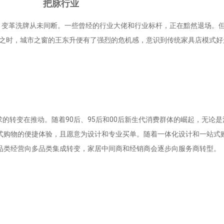
把脉行业
云涌，变革洗牌从未间断。一些曾经的行业大佬和行业标杆，正在‍‍黯然退场。
张之时，城市之窗的王东升便有了强烈的危机感，意识到传统家具店模式好
的转变在推动。随着90后、95后和00后新生代消费群体的崛起，无论
式购物的便捷体验，且愿意为设计和专业买单。随着一体化设计和一站式
品类经营向多品类集成转变，家居中间商和经销商会逐步向服务商转型。